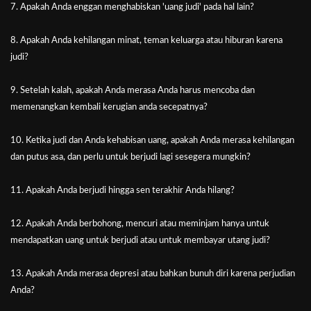
7. Apakah Anda enggan menghabiskan 'uang judi' pada hal lain?
8. Apakah Anda kehilangan minat, teman keluarga atau hiburan karena
judi?
9. Setelah kalah, apakah Anda merasa Anda harus mencoba dan
memenangkan kembali kerugian anda secepatnya?
10. Ketika judi dan Anda kehabisan uang, apakah Anda merasa kehilangan
dan putus asa, dan perlu untuk berjudi lagi sesegera mungkin?
11. Apakah Anda berjudi hingga sen terakhir Anda hilang?
12. Apakah Anda berbohong, mencuri atau meminjam hanya untuk
mendapatkan uang untuk berjudi atau untuk membayar utang judi?
13. Apakah Anda merasa depresi atau bahkan bunuh diri karena perjudian
Anda?