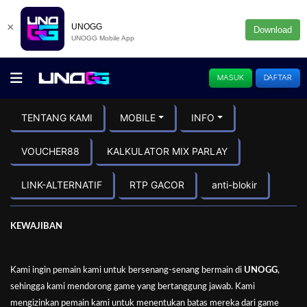
×
UNOGG
Download
UNOGG Mobile App
MASUK
DAFTAR
TENTANG KAMI
MOBILE
INFO
VOUCHER88
KALKULATOR MIX PARLAY
LINK-ALTERNATIF
RTP GACOR
anti-blokir
KEWAJIBAN
Kami ingin pemain kami untuk bersenang-senang bermain di
UNOGG
,
sehingga kami mendorong game yang bertanggung jawab. Kami
mengizinkan pemain kami untuk menentukan batas mereka dari game