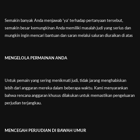
Semakin banyak Anda menjawab 'ya' terhadap pertanyaan tersebut,
semakin besar kemungkinan Anda memiliki masalah judi yang serius dan
mungkin ingin mencari bantuan dan saran melalui saluran diuraikan di atas
MENGELOLA PERMAINAN ANDA
Untuk pemain yang sering menikmati judi, tidak jarang menghabiskan
lebih dari anggaran mereka dalam beberapa waktu. Kami menyarankan
bahwa rencana anggaran khusus dilakukan untuk memastikan pengeluaran
perjudian terjangkau.
MENCEGAH PERJUDIAN DI BAWAH UMUR