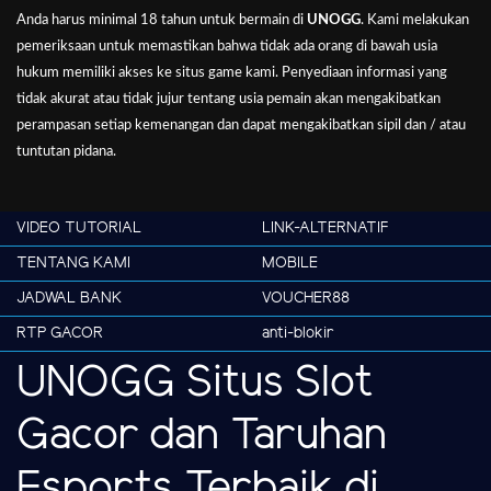
Anda harus minimal 18 tahun untuk bermain di
UNOGG
. Kami melakukan
pemeriksaan untuk memastikan bahwa tidak ada orang di bawah usia
hukum memiliki akses ke situs game kami. Penyediaan informasi yang
tidak akurat atau tidak jujur tentang usia pemain akan mengakibatkan
perampasan setiap kemenangan dan dapat mengakibatkan sipil dan / atau
tuntutan pidana.
VIDEO TUTORIAL
LINK-ALTERNATIF
TENTANG KAMI
MOBILE
JADWAL BANK
VOUCHER88
RTP GACOR
anti-blokir
UNOGG Situs Slot
Gacor dan Taruhan
Esports Terbaik di