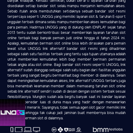
banyak khalayak. Kendati demikian, bukan berarti layanan taruhan yang
disediakan setiap bandar slot selalu mampu menjamin kemudahan akses.
Sebab itulah anda membutuhkan setidaknya sebuah bandar slot resmi
terpercaya seperti UNOGG yang memiliki layanan slot & taruhan E-sport
unggulan terbaik dimana selalu mampu memberikan akses kemudahan bagi
para pemain. Hadirnya UNOGG yang di dukung oleh IDNPLAY sejak tahun
2013 tentu sudah berkontribusi besar memberikan layanan taruhan slot
online terbaik bagi banyak pemain judi online hingga di tahun 2024 ini.
Apalagi, kemudahan bermain slot online bisa lebih dirasakan para pemain
lewat situs UNOGG link alternatif bandar slot resmi yang dihadirkan
sebagai salah satu fasilitas terbaik yang tentu saja tujuan utamanya adalah
untuk memberikan kemudahan lebih bagi member bermain permainan
tebak angka atau slot online. Bagi bandar slot resmi seperti UNOGG, link
alternatif sudah dianggap sebagai salah satu bagian dari fasilitas unggulan
terbaik yang sangat begitu bermanfaat bagi member di dalamnya. Selain
dapat meningkatkan kemudahan akses, link alternatif UNOGG terbaru juga
bisa menambah keamanan member dalam memasang taruhan slot online
sebab link alternatif sendiri sudah di desain dengan sistem terbaik sesuai
fleksibilitasnya. Mungkin sudah ada begitu banyak saat ini bandar layanan
slot yang beredar luas di dunia maya yang hadir dengan menawarkan
sederet hal menarik. Sayangnya, tidak semua agen slot gacor memiliki link
alternatif sehingga tak cukup jadi jaminan buat membernya bisa mudah
dan aman bermain slot di dalamnya.